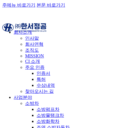
주메뉴 바로가기
본문 바로가기
회사소개
인사말
회사연혁
조직도
MISSION
CI 소개
주요 인증
인증서
특허
수상내역
찾아오시는 길
사업분야
소방차
소방펌프차
소방물탱크차
소방화학차
조연 소방자동차