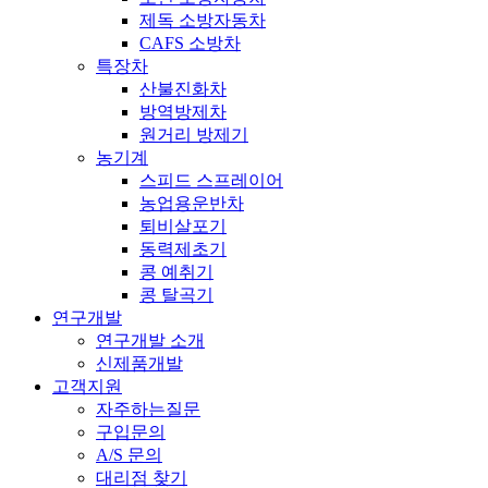
제독 소방자동차
CAFS 소방차
특장차
산불진화차
방역방제차
원거리 방제기
농기계
스피드 스프레이어
농업용운반차
퇴비살포기
동력제초기
콩 예취기
콩 탈곡기
연구개발
연구개발 소개
신제품개발
고객지원
자주하는질문
구입문의
A/S 문의
대리점 찾기