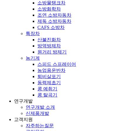
소방물탱크차
소방화학차
조연 소방자동차
제독 소방자동차
CAFS 소방차
특장차
산불진화차
방역방제차
원거리 방제기
농기계
스피드 스프레이어
농업용운반차
퇴비살포기
동력제초기
콩 예취기
콩 탈곡기
연구개발
연구개발 소개
신제품개발
고객지원
자주하는질문