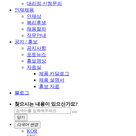
대리점 신청문의
인재채용
인재상
복리후생
채용절차
직무안내
공지 / 홍보
공지사항
포토뉴스
홍보영상
자료실
제품 카달로그
제품 설명서
홍보 자료
블로그
찾으시는 내용이 있으신가요?
닫기
다국어 변경
KOR