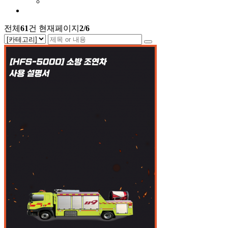
전체
61
건
현재페이지
2/6