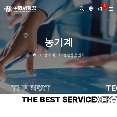
0
다국어
변경
농기계
농기계
농업용운반차
THE BEST
TECHNOLOGY
TE
THE BEST
SERVICE
SERV