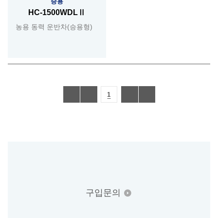
승용
HC-1500WDLⅡ
농용 동력 운반차(승용형)
1
구입문의