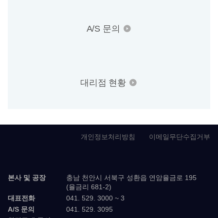
A/S 문의
대리점 현황
개인정보처리방침
이메일무단수집거부
본사 및 공장
충남 천안시 서북구 성환읍 연암율금로 195
(율금리 681-2)
대표전화
041. 529. 3000 ~ 3
A/S 문의
041. 529. 3095