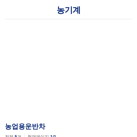
농기계
㈜한서정공의 풍부한 경험과 축적된 기술 노하우를
바탕으로
국·내외 농기계 대표브랜드 기업으로 나아가고 있습니다.
농업용운반차
전체
5
건
현재페이지
1/1