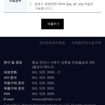
파일첨부
업로드 용량제한 10mb (jpg, gif, png 파일만
가능합니다.)
제출하기
개인정보처리방침
이메일무단수집거부
본사 및 공장
충남 천안시 서북구 성환읍 연암율금로 195
(율금리 681-2)
대표전화
041. 529. 3000 ~ 3
A/S 문의
041. 529. 3095
차량구매 문의
041. 529. 3065
부품구매 문의
041. 529. 3091
FAX
041. 529. 3005
E-mail
hanseo@hsltd.co.kr
Copyright ©. Hanseo Precision Industry co.,LTD. All rights reserved.