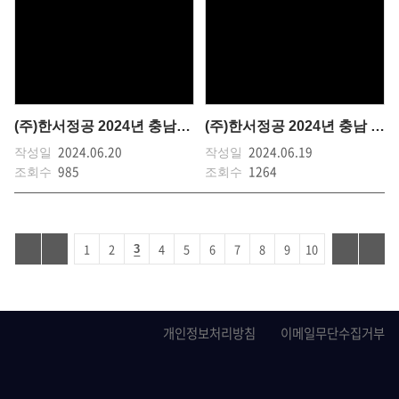
(주)한서정공 2024년 충남직업계고 취업박람 기업설명회
(주)한서정공 2024년 충남 중소기업인대회 수상
2024.06.20
2024.06.19
작성일
작성일
985
1264
조회수
조회수
1
2
4
5
6
7
8
9
10
3
개인정보처리방침
이메일무단수집거부