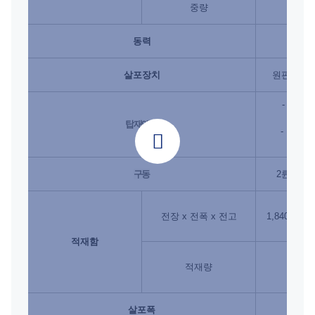
중량
1,60
동력
자
살포장치
원판회전 
- 살포 : 
1,80
탑재엔진
- 주행 : 
3,60
구동
2륜, 4
전장 x 전폭 x 전고
1,840×1,21
적재함
적재량
1,00
살포폭
4.