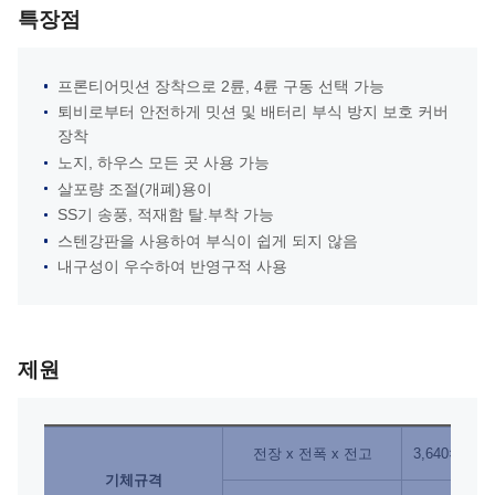
특장점
프론티어밋션 장착으로 2륜, 4륜 구동 선택 가능
퇴비로부터 안전하게 밋션 및 배터리 부식 방지 보호 커버
장착
노지, 하우스 모든 곳 사용 가능
살포량 조절(개폐)용이
SS기 송풍, 적재함 탈.부착 가능
스텐강판을 사용하여 부식이 쉽게 되지 않음
내구성이 우수하여 반영구적 사용
제원
전장 x 전폭 x 전고
3,640×1,440
기체규격