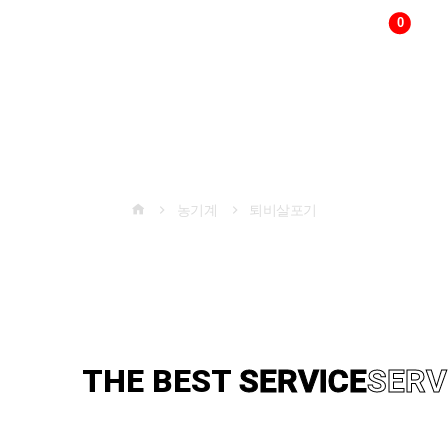
0
다국어
변경
농기계
농기계
퇴비살포기
THE BEST
TECHNOLOGY
TE
THE BEST
SERVICE
SERV