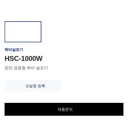
퇴비살포기
HSC-1000W
운반 겸용형 퇴비 살포기
조달청 등록
제품문의