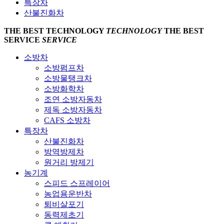
특장차
산불진화차
THE BEST
TECHNOLOGY
TECHNOLOGY
THE BEST
SERVICE
SERVICE
소방차
소방펌프차
소방물탱크차
소방화학차
조연 소방자동차
제독 소방자동차
CAFS 소방차
특장차
산불진화차
방역방제차
원거리 방제기
농기계
스피드 스프레이어
농업용운반차
퇴비살포기
동력제초기