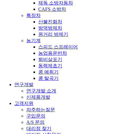
제독 소방자동차
CAFS 소방차
특장차
산불진화차
방역방제차
원거리 방제기
농기계
스피드 스프레이어
농업용운반차
퇴비살포기
동력제초기
콩 예취기
콩 탈곡기
연구개발
연구개발 소개
신제품개발
고객지원
자주하는질문
구입문의
A/S 문의
대리점 찾기