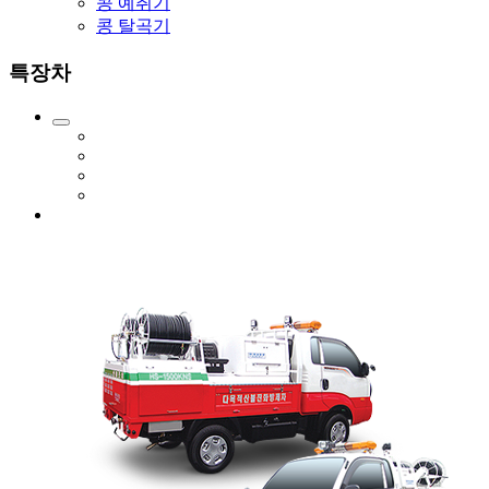
콩 예취기
콩 탈곡기
특장차