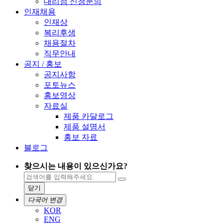
대리점 신청문의
인재채용
인재상
복리후생
채용절차
직무안내
공지 / 홍보
공지사항
포토뉴스
홍보영상
자료실
제품 카달로그
제품 설명서
홍보 자료
블로그
찾으시는 내용이 있으신가요?
닫기
다국어 변경
KOR
ENG