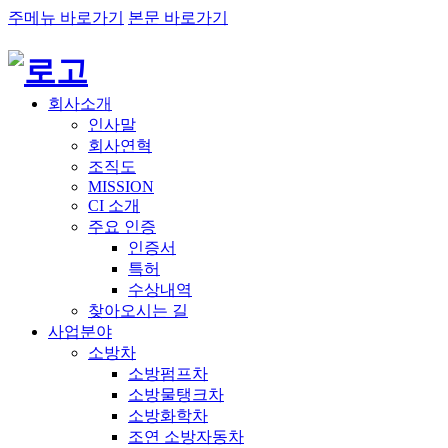
주메뉴 바로가기
본문 바로가기
회사소개
인사말
회사연혁
조직도
MISSION
CI 소개
주요 인증
인증서
특허
수상내역
찾아오시는 길
사업분야
소방차
소방펌프차
소방물탱크차
소방화학차
조연 소방자동차