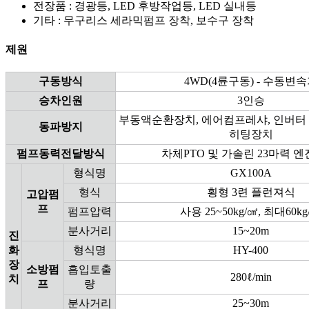
전장품 : 경광등, LED 후방작업등, LED 실내등
기타 : 무구리스 세라믹펌프 장착, 보수구 장착
제원
구동방식
4WD(4륜구동) - 수동변
승차인원
3인승
부동액순환장치, 에어컴프레샤, 인버터 
동파방지
히팅장치
펌프동력전달방식
차체PTO 및 가솔린 23마력 엔
형식명
GX100A
형식
횡형 3련 플런져식
고압펌
프
펌프압력
사용 25~50kg/㎠, 최대60kg
분사거리
15~20m
진
화
형식명
HY-400
장
소방펌
흡입토출
280ℓ/min
치
프
량
분사거리
25~30m