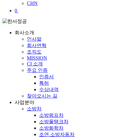
CHN
0
회사소개
인사말
회사연혁
조직도
MISSION
CI 소개
주요 인증
인증서
특허
수상내역
찾아오시는 길
사업분야
소방차
소방펌프차
소방물탱크차
소방화학차
조연 소방자동차