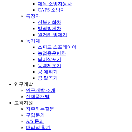
제독 소방자동차
CAFS 소방차
특장차
산불진화차
방역방제차
원거리 방제기
농기계
스피드 스프레이어
농업용운반차
퇴비살포기
동력제초기
콩 예취기
콩 탈곡기
연구개발
연구개발 소개
신제품개발
고객지원
자주하는질문
구입문의
A/S 문의
대리점 찾기